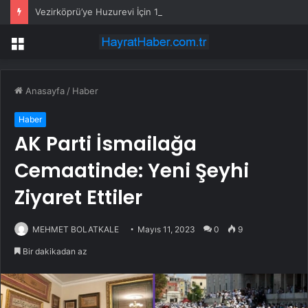
Vezirköprü’ye Huzurevi İçin 192 Milyon Lira
Menü
Anasayfa
/
Haber
Haber
AK Parti İsmailağa
Cemaatinde: Yeni Şeyhi
Ziyaret Ettiler
MEHMET BOLATKALE
Mayıs 11, 2023
0
9
Bir dakikadan az