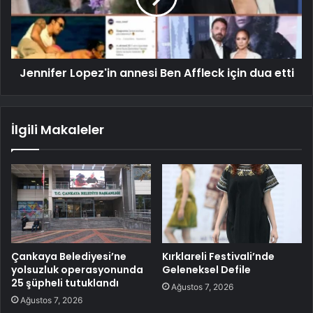
Jennifer Lopez'in annesi Ben Affleck için dua etti
İlgili Makaleler
Çankaya Belediyesi’ne
Kırklareli Festivali’nde
yolsuzluk operasyonunda
Geleneksel Defile
25 şüpheli tutuklandı
Ağustos 7, 2026
Ağustos 7, 2026