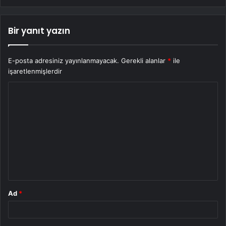
Bir yanıt yazın
E-posta adresiniz yayınlanmayacak.
Gerekli alanlar
*
ile
işaretlenmişlerdir
Y
o
r
u
m
*
Ad
*