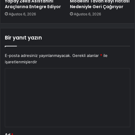
Yapay Zeka Asistanını
Modelini Tavan Rayı Hatası
Araçlarına Entegre Ediyor
Nedeniyle Geri Çağırıyor
Ağustos 6, 2026
Ağustos 6, 2026
Bir yanıt yazın
E-posta adresiniz yayınlanmayacak.
Gerekli alanlar
*
ile
işaretlenmişlerdir
Y
o
r
u
m
*
Ad
*