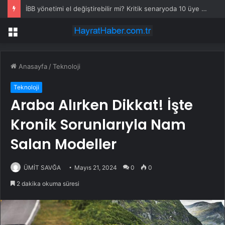
Aydın’da Yangın, Alevler Bitişik Binalara Sıçradı
Menü
Anasayfa
/
Teknoloji
Teknoloji
Araba Alırken Dikkat! İşte
Kronik Sorunlarıyla Nam
Salan Modeller
ÜMİT SAVĞA
Mayıs 21, 2024
0
0
2 dakika okuma süresi