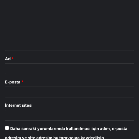
o
r
u
m
*
Ad
*
E-posta
*
İnternet sitesi
Daha sonraki yorumlarımda kullanılması için adım, e-posta
adresim ve site adresim bu tarayıcıya kaydedilsin.