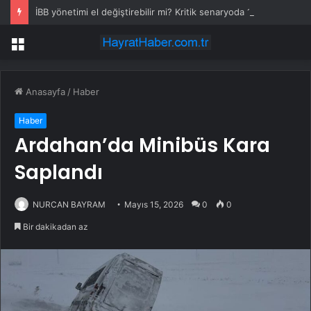
İBB yönetimi el değiştirebilir mi? Kritik senaryoda 10 üye detayı
Menü
Anasayfa
/
Haber
Haber
Ardahan’da Minibüs Kara
Saplandı
NURCAN BAYRAM
Mayıs 15, 2026
0
0
Bir dakikadan az