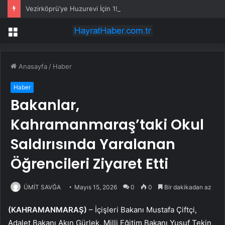
Vezirköprü’ye Huzurevi İçin 192 Milyon Lira
Menü
Anasayfa
/
Haber
Haber
Bakanlar,
Kahramanmaraş’taki Okul
Saldırısında Yaralanan
Öğrencileri Ziyaret Etti
ÜMİT SAVĞA
Mayıs 15, 2026
0
0
Bir dakikadan az
(KAHRAMANMARAŞ)
– İçişleri Bakanı Mustafa Çiftçi,
Adalet Bakanı Akın Gürlek, Milli Eğitim Bakanı Yusuf Tekin