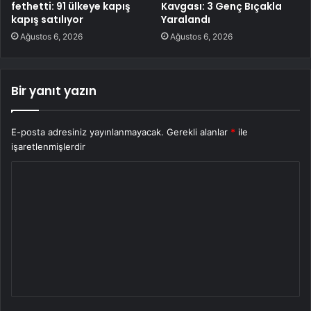
fethetti: 91 ülkeye kapış
Kavgası: 3 Genç Bıçakla
kapış satılıyor
Yaralandı
Ağustos 6, 2026
Ağustos 6, 2026
Bir yanıt yazın
E-posta adresiniz yayınlanmayacak.
Gerekli alanlar
*
ile
işaretlenmişlerdir
Y
o
r
u
m
*