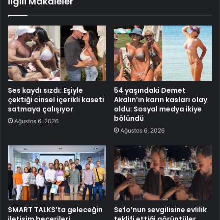
İlgili Makaleler
Ses kaydı sızdı: Eşiyle
54 yaşındaki Demet
çektiği cinsel içerikli kaseti
Akalın’ın karın kasları olay
satmaya çalışıyor
oldu: Sosyal medya ikiye
bölündü
Ağustos 6, 2026
Ağustos 6, 2026
SMART TALKS’ta geleceğin
Sefo’nun sevgilisine evlilik
iletişim becerileri
teklifi ettiği görüntüler