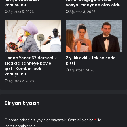
konuşuldu
sosyal medyada olay oldu
Ağustos 5, 2026
Ağustos 3, 2026
Hande Yener 37 derecelik
2 yıllık evlilik tek celsede
sıcakta sahneye böyle
bitti
çıktı: Kombini çok
Ağustos 1, 2026
konuşuldu
Ağustos 2, 2026
Bir yanıt yazın
E-posta adresiniz yayınlanmayacak.
Gerekli alanlar
*
ile
işaretlenmişlerdir