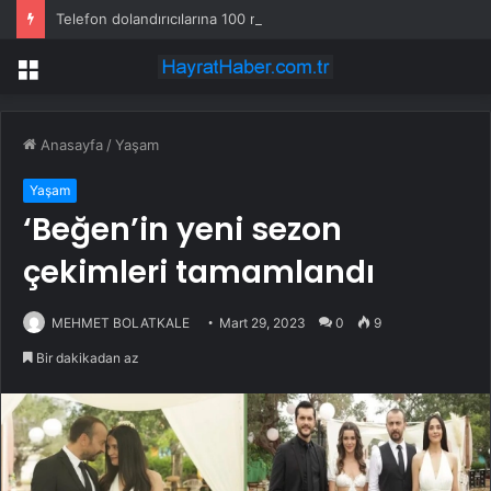
Telefon dolandırıcılarına 100 milyon euro kaptırıldı
Menü
Anasayfa
/
Yaşam
Yaşam
‘Beğen’in yeni sezon
çekimleri tamamlandı
MEHMET BOLATKALE
Mart 29, 2023
0
9
Bir dakikadan az