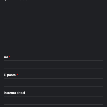
Y
o
r
u
m
*
Ad
*
E-posta
*
İnternet sitesi