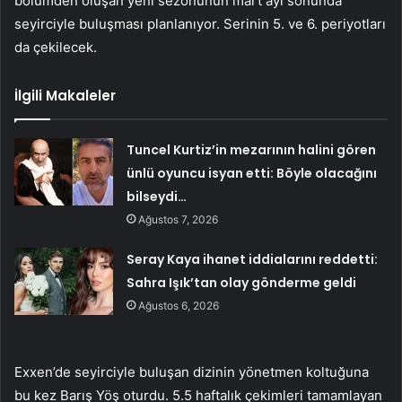
bölümden oluşan yeni sezonunun mart ayı sonunda
seyirciyle buluşması planlanıyor. Serinin 5. ve 6. periyotları
da çekilecek.
İlgili Makaleler
Tuncel Kurtiz’in mezarının halini gören
ünlü oyuncu isyan etti: Böyle olacağını
bilseydi…
Ağustos 7, 2026
Seray Kaya ihanet iddialarını reddetti:
Sahra Işık’tan olay gönderme geldi
Ağustos 6, 2026
Exxen’de seyirciyle buluşan dizinin yönetmen koltuğuna
bu kez Barış Yöş oturdu. 5.5 haftalık çekimleri tamamlayan