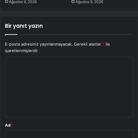
Ağustos 9, 2026
Ağustos 9, 2026
Bir yanıt yazın
E-posta adresiniz yayınlanmayacak.
Gerekli alanlar
*
ile
işaretlenmişlerdir
Y
o
r
u
m
*
Ad
*