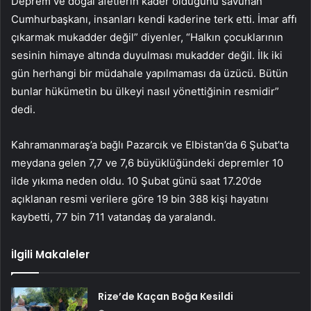
Deprem ve doğal afetlerin kader olduğunu savunan
Cumhurbaşkanı, insanları kendi kaderine terk etti. İmar affı
çıkarmak mukadder değil” diyenler, “Halkın çocuklarının
sesinin himaye altında duyulması mukadder değil. İlk iki
gün herhangi bir müdahale yapılmaması da üzücü. Bütün
bunlar hükümetin bu ülkeyi nasıl yönettiğinin resmidir”
dedi.
Kahramanmaraş’a bağlı Pazarcık ve Elbistan’da 6 Şubat’ta
meydana gelen 7,7 ve 7,6 büyüklüğündeki depremler 10
ilde yıkıma neden oldu. 10 Şubat günü saat 17.20’de
açıklanan resmi verilere göre 19 bin 388 kişi hayatını
kaybetti, 77 bin 711 vatandaş da yaralandı.
İlgili Makaleler
Rize’de Kaçan Boğa Kesildi