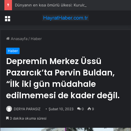
Dünyanın en kısa ömürlü ülkesi: Kurulduktan sadece 13 saat sonra tarihe karıştı
Menü
Anasayfa
/
Haber
Haber
Depremin Merkez Üssü
Pazarcık’ta Pervin Buldan,
“İlk iki gün müdahale
edilmemesi de kader değil.
DERYA PARASIZ
Şubat 10, 2023
0
9
3 dakika okuma süresi