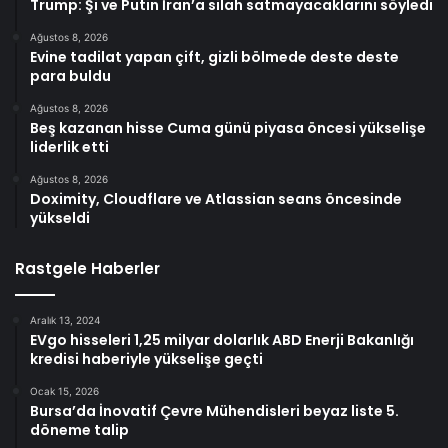
Trump: Şi ve Putin İran’a silah satmayacaklarını söyledi
Ağustos 8, 2026
Evine tadilat yapan çift, gizli bölmede deste deste
para buldu
Ağustos 8, 2026
Beş kazanan hisse Cuma günü piyasa öncesi yükselişe
liderlik etti
Ağustos 8, 2026
Doximity, Cloudflare ve Atlassian seans öncesinde
yükseldi
Rastgele Haberler
Aralık 13, 2024
EVgo hisseleri 1,25 milyar dolarlık ABD Enerji Bakanlığı
kredisi haberiyle yükselişe geçti
Ocak 15, 2026
Bursa’da İnovatif Çevre Mühendisleri beyaz liste 5.
döneme talip