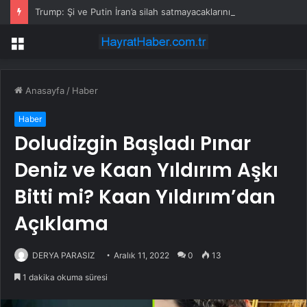
Trump: Şi ve Putin İran’a silah satmayacaklarını söyledi
Menü
Anasayfa
/
Haber
Haber
Doludizgin Başladı Pınar
Deniz ve Kaan Yıldırım Aşkı
Bitti mi? Kaan Yıldırım’dan
Açıklama
DERYA PARASIZ
Aralık 11, 2022
0
13
1 dakika okuma süresi