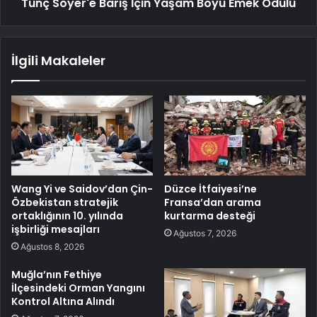
Tunç Soyer'e Barış İçin Yaşam Boyu Emek Ödülü
İlgili Makaleler
Wang Yi ve Saidov’dan Çin-
Düzce İtfaiyesi’ne
Özbekistan stratejik
Fransa’dan arama
ortaklığının 10. yılında
kurtarma desteği
işbirliği mesajları
Ağustos 7, 2026
Ağustos 8, 2026
Muğla’nın Fethiye
İlçesindeki Orman Yangını
Kontrol Altına Alındı