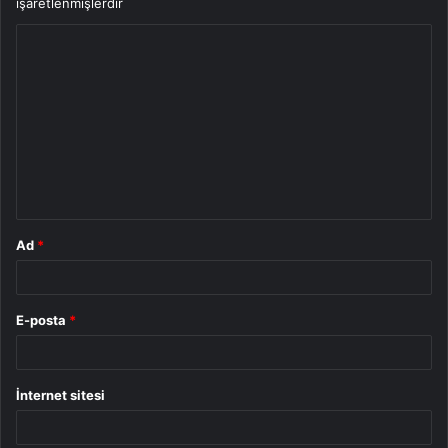
işaretlenmişlerdir
Y
o
r
u
m
*
Ad
*
E-posta
*
İnternet sitesi