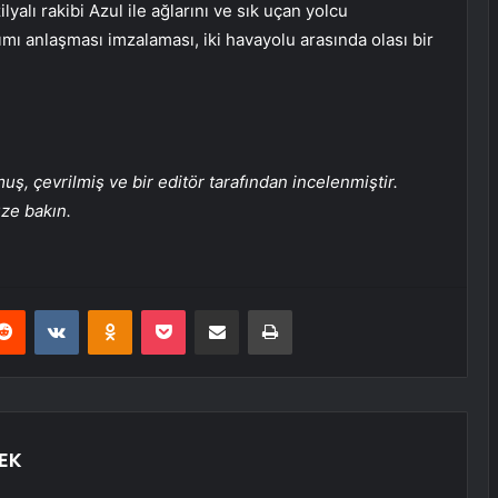
lyalı rakibi Azul ile ağlarını ve sık uçan yolcu
ımı anlaşması imzalaması, iki havayolu arasında olası bir
, çevrilmiş ve bir editör tarafından incelenmiştir.
üze bakın.
erest
Reddit
VKontakte
Odnoklassniki
Pocket
E-Posta ile paylaş
Yazdır
EK