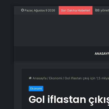
İBB yönet
Pazar, Ağustos 9 2026
Son Dakika Haberleri
ANASAY
Anasayfa
/
Ekonomi
/
Gol iflastan çıkış için 1,5 mily
Ekonomi
Gol iflastan çıkı