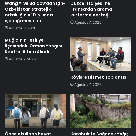
Wang Yi ve Saidov’dan Çin-
Düzce İtfaiyesi’ne
Özbekistan stratejik
Fransa’dan arama
ortaklığının 10. yılında
kurtarma desteği
işbirliği mesajları
Ağustos 7, 2026
Ağustos 8, 2026
Muğla’nın Fethiye
İlçesindeki Orman Yangını
Kontrol Altına Alındı
Ağustos 7, 2026
Köylere Hizmet Toplantısı
Ağustos 7, 2026
Önce okulların hayati
Karabük’te Sağanak Yağış