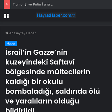
Trump: Şi ve Putin İran’a silah satmayacaklarını söyledi
Menü
Anasayfa
/
Haber
Haber
İsrail’in Gazze’nin
kuzeyindeki Saftavi
bölgesinde mültecilerin
kaldığı bir okulu
bombaladığı, saldırıda ölü
ve yaralıların olduğu
bildirildi.