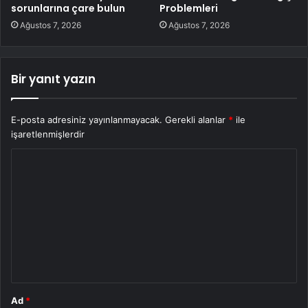
sorunlarına çare bulun
Problemleri
Ağustos 7, 2026
Ağustos 7, 2026
Bir yanıt yazın
E-posta adresiniz yayınlanmayacak.
Gerekli alanlar
*
ile
işaretlenmişlerdir
Y
o
r
u
m
*
Ad
*