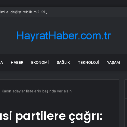
imi el değiştirebilir mi? Kritik senaryoda 10 üye detayı
FA
HABER
EKONOMI
SAĞLIK
TEKNOLOJI
YAŞAM
 Kadın adaylar listelerin başında yer alsın
i partilere çağrı: