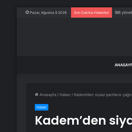
İBB yönet
Pazar, Ağustos 9 2026
Son Dakika Haberleri
ANASAY
Anasayfa
/
Haber
/
Kadem’den siyasi partilere çağrı:
Haber
Kadem’den siyas