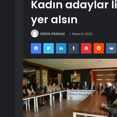
Kadın adaylar l
yer alsın
DERYA PARASIZ
Nisan 6, 2023
Facebook
Twitter
LinkedIn
Tumblr
Pinterest
Reddit