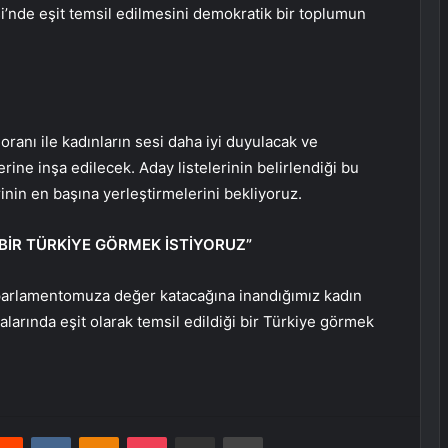
si’nde eşit temsil edilmesini demokratik bir toplumun
ranı ile kadınların sesi daha iyi duyulacak ve
ne inşa edilecek. Aday listelerinin belirlendiği bu
rinin en başına yerleştirmelerini bekliyoruz.
İ BİR TÜRKİYE GÖRMEK İSTİYORUZ”
n parlamentomuza değer katacağına inandığımız kadın
alarında eşit olarak temsil edildiği bir Türkiye görmek
erest
Reddit
VKontakte
Odnoklassniki
Pocket
E-Posta ile paylaş
Yazdır