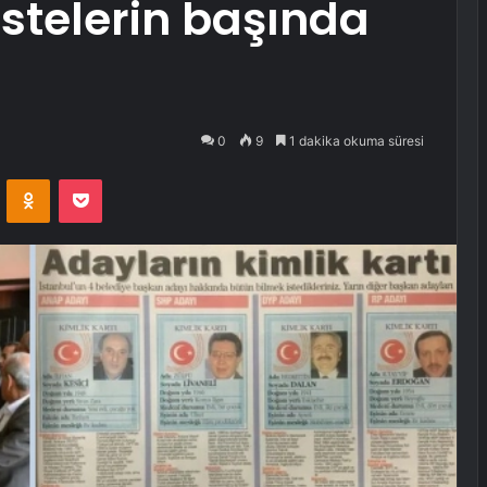
istelerin başında
0
9
1 dakika okuma süresi
VKontakte
Odnoklassniki
Pocket