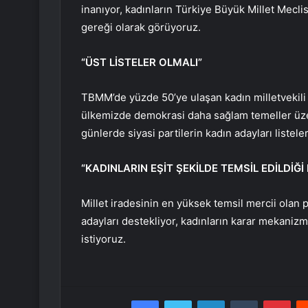
inanıyor, kadınların Türkiye Büyük Millet Mecli
gereği olarak görüyoruz.
“ÜST LİSTELER OLMALI”
TBMM’de yüzde 50’ye ulaşan kadın milletvekili o
ülkemizde demokrasi daha sağlam temeller üzeri
günlerde siyasi partilerin kadın adayları listele
“KADINLARIN EŞİT ŞEKİLDE TEMSİL EDİLDİĞ
Millet iradesinin en yüksek temsil mercii ola
adayları destekliyor, kadınların karar mekanizm
istiyoruz.
Facebook
Twitter
LinkedIn
Tumblr
Pint