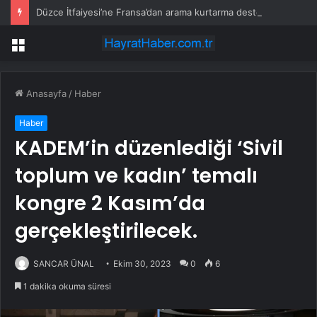
Düzce İtfaiyesi’ne Fransa’dan arama kurtarma desteği
Menü
Anasayfa
/
Haber
Haber
KADEM’in düzenlediği ‘Sivil
toplum ve kadın’ temalı
kongre 2 Kasım’da
gerçekleştirilecek.
SANCAR ÜNAL
Ekim 30, 2023
0
6
1 dakika okuma süresi