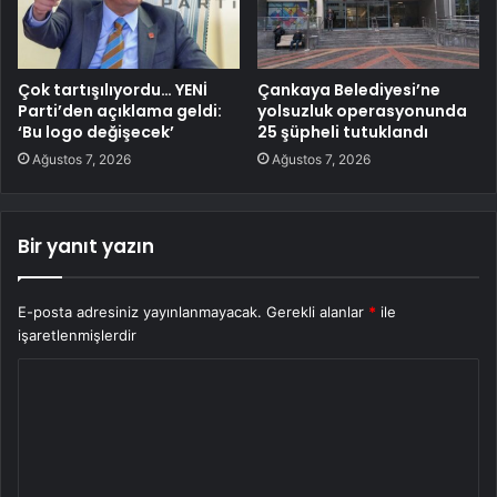
Çok tartışılıyordu… YENİ
Çankaya Belediyesi’ne
Parti’den açıklama geldi:
yolsuzluk operasyonunda
‘Bu logo değişecek’
25 şüpheli tutuklandı
Ağustos 7, 2026
Ağustos 7, 2026
Bir yanıt yazın
E-posta adresiniz yayınlanmayacak.
Gerekli alanlar
*
ile
işaretlenmişlerdir
Y
o
r
u