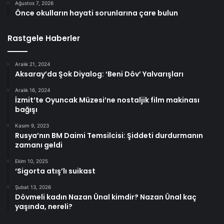
Ağustos 7, 2026
Önce okulların hayati sorunlarına çare bulun
Rastgele Haberler
Aralık 21, 2024
Aksaray’da Şok Diyalog: ‘Beni Döv’ Yalvarışları
Aralık 16, 2024
İzmit’te Oyuncak Müzesi’ne nostaljik film makinası
bağışı
Kasım 9, 2023
Rusya’nın BM Daimi Temsilcisi: Şiddeti durdurmanın
zamanı geldi
Ekim 10, 2025
‘Sigorta atış’lı suikast
Şubat 13, 2026
Dövmeli kadın Nazan Ünal kimdir? Nazan Ünal kaç
yaşında, nereli?