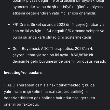
dolarlık piyasa değeri ile orta ölçekli bir biyoteknoloji
oyuncusudur ve bu da şirket büyüklüğünü ve piyasa
etkisini değerlendiren yatırımcılar için önemlidir.
F/K Oranı: Şirket şu anda 2023’ün 4. çeyreği itibarıyla
son on iki ay için -1,34 negatif F/K oranına sahiptir ve
bu da şu anda kârlı olmadığını göstermektedir.
Gelir Büyümesi: ADC Therapeutics, 2023’ün 4.
çeyreği itibarıyla son on iki ayda -%66,86’lık bir
değişimle gelir büyümesinde önemli bir düşüş yaşadı.
InvestingPro İpuçları:
1. ADC Therapeutics hızla nakit tüketmektedir; bu da
yatırımcıların şirketin finansal sürdürülebilirliğini
değerlendirirken göz önünde bulundurması gereken
önemli bir faktördür.