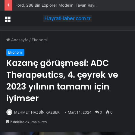
Ford, 288 Bin Explorer Modelini Tavan Rayı Hatası Nedeniyle Geri Çağırıyor
Menü
Anasayfa
/
Ekonomi
Ekonomi
Kazanç görüşmesi: ADC
Therapeutics, 4. çeyrek ve
2023 yılının tamamı için
iyimser
MEHMET HAZBİN KAZBEK
Mart 14, 2024
0
0
2 dakika okuma süresi