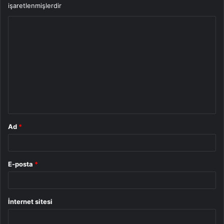
işaretlenmişlerdir
Y
o
r
u
m
*
Ad
*
E-posta
*
İnternet sitesi