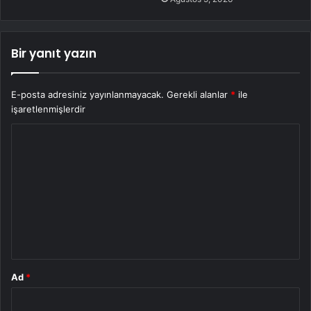
Bir yanıt yazın
E-posta adresiniz yayınlanmayacak.
Gerekli alanlar
*
ile
işaretlenmişlerdir
Y
o
r
u
m
*
Ad
*