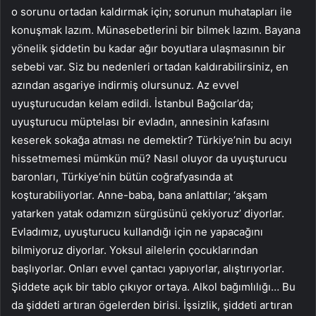
o sorunu ortadan kaldırmak için; sorunun muhatapları ile
konuşmak lazım. Münasebetlerini bir bilmek lazım. Bayana
yönelik şiddetin bu kadar ağır boyutlara ulaşmasının bir
sebebi var. Siz bu nedenleri ortadan kaldırabilirsiniz, en
azından asgariye indirmiş olursunuz. Az evvel
uyuşturucudan kelam edildi. İstanbul Bağcılar’da;
uyuşturucu müptelası bir evladın, annesinin kafasını
keserek sokağa atması ne demektir? Türkiye’nin bu acıyı
hissetmemesi mümkün mü? Nasıl oluyor da uyuşturucu
baronları, Türkiye’nin bütün coğrafyasında at
koşturabiliyorlar. Anne-baba, bana anlattılar; ‘akşam
yatarken yatak odamızın sürgüsünü çekiyoruz’ diyorlar.
Evladımız, uyuşturucu kullandığı için ne yapacağını
bilmiyoruz diyorlar. Yoksul ailelerin çocuklarından
başlıyorlar. Onları evvel çantacı yapıyorlar, alıştırıyorlar.
Şiddete açık bir tablo çıkıyor ortaya. Alkol bağımlılığı… Bu
da şiddeti artıran ögelerden birisi. İşsizlik, şiddeti artıran