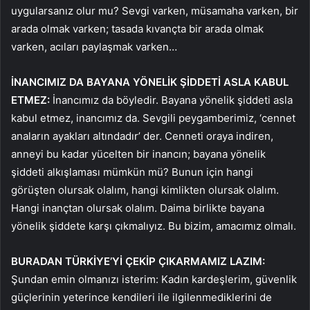
uygularsanız olur mu? Sevgi varken, müsamaha varken, bir
arada olmak varken; tasada kıvançta bir arada olmak
varken, acıları paylaşmak varken…
İNANCIMIZ DA BAYANA YÖNELİK ŞİDDETİ ASLA KABUL
ETMEZ:
İnancımız da böyledir. Bayana yönelik şiddeti asla
kabul etmez, inancımız da. Sevgili peygamberimiz, ‘cennet
anaların ayakları altındadır’ der. Cenneti oraya indiren,
anneyi bu kadar yücelten bir inancın; bayana yönelik
şiddeti alkışlaması mümkün mü? Bunun için hangi
görüşten olursak olalım, hangi kimlikten olursak olalım.
Hangi inançtan olursak olalım. Daima birlikte bayana
yönelik şiddete karşı çıkmalıyız. Bu bizim, amacımız olmalı.
BURADAN TÜRKİYE’Yİ ÇEKİP ÇIKARMAMIZ LAZIM:
Şundan emin olmanızı isterim: Kadın kardeşlerim, güvenlik
güçlerinin yeterince kendileri ile ilgilenmediklerini de