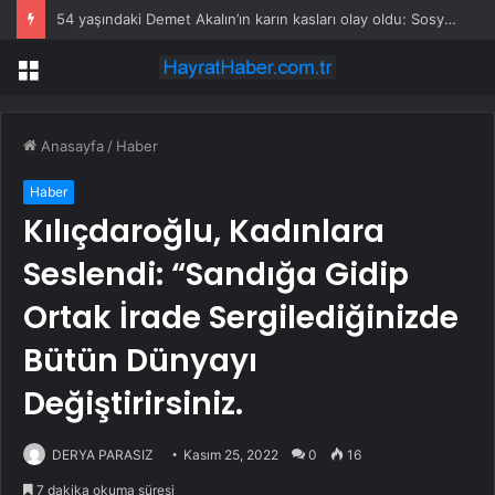
54 yaşındaki Demet Akalın’ın karın kasları olay oldu: Sosyal medya ikiye bölündü
Menü
Anasayfa
/
Haber
Haber
Kılıçdaroğlu, Kadınlara
Seslendi: “Sandığa Gidip
Ortak İrade Sergilediğinizde
Bütün Dünyayı
Değiştirirsiniz.
DERYA PARASIZ
Kasım 25, 2022
0
16
7 dakika okuma süresi