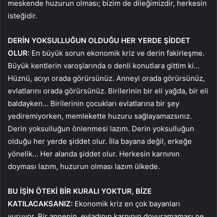
meskende huzurun olması; bizim de dileğimizdir, herkesin
isteğidir.
DERİN YOKSULLUĞUN OLDUĞU HER YERDE ŞİDDET
OLUR:
En büyük sorun ekonomik kriz ve derin fakirleşme.
Büyük kentlerin varoşlarında o denli konutlara gittim ki…
Hüznü, acıyı orada görürsünüz. Anneyi orada görürsünüz,
evlatlarını orada görürsünüz. Birilerinin bir eli yağda, bir eli
baldayken… Birilerinin çocukları evlatlarına bir şey
yediremiyorken, memlekette huzuru sağlayamazsınız.
Derin yoksulluğun önlenmesi lazım. Derin yoksulluğun
olduğu her yerde şiddet olur. İlla bayana değil, erkeğe
yönelik… Her alanda şiddet olur. Herkesin karnının
doyması lazım, huzurun olması lazım ülkede.
BU İŞİN ÖTEKİ BİR KURALI YOKTUR, BİZE
KATILACAKSANIZ:
Ekonomik kriz en çok bayanları
vuruyor. Bir annenin, evladının karnının doyuramaması ne