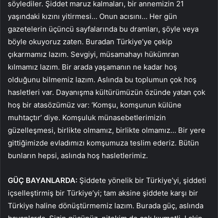
söylediler. Şiddet maruz kalmaları, bir annemizin 21
yaşındaki kızını yitirmesi… Onun acısını… Her gün
gazetelerin üçüncü sayfalarında bu dramları, şöyle veya
böyle okuyoruz zaten. Buradan Türkiye’ye çekip
çıkarmamız lazım. Sevgiyi, müsamahayı hükümran
kılmamız lazım. Bir arada yaşamanın ne kadar hoş
olduğunu bilmemiz lazım. Aslında bu toplumun çok hoş
hasletleri var. Dayanışma kültürümüzün özünde yatan çok
hoş bir atasözümüz var: ‘Komşu, komşunun külüne
muhtaçtır’ diye. Komşuluk münasebetlerimizin
güzelleşmesi, birlikte olmamız, birlikte olmamız… Bir yere
gittiğimizde evladımızı komşumuza teslim ederiz. Bütün
bunların hepsi, aslında hoş hasletlerimiz.
GÜÇ BAYANLARDA:
Şiddete yönelik bir Türkiye’yi, şiddeti
içselleştirmiş bir Türkiye’yi; tam aksine şiddete karşı bir
Türkiye haline dönüştürmemiz lazım. Burada güç, aslında