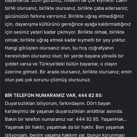
bayanlarda. Sizin gücünüz, nitekim de çok kıymetli. Lakin
birlik olursanız, birlikte olursanız, birlikte çaba ederseniz;
gücünüzün farkına varırsınız. Birlikte uğraş etmediğiniz
için, dayanışma kültürünü gereğince ayağa kaldırmadığınız
için sesiniz yeteri kadar çıkmıyor. Birlikte olmak, birlikte
olmak; birlikte uğraş etmek kadar kıymetli bir şey yoktur.
Hangi görüşten olursanız olun, bu hoş coğrafyanın
neresinden olursanız olun; bir yerde bayana yönelik bir
şiddet varsa ve Türkiye’deki bütün bayanlar, o olayın
üzerine gitmeli. Bir arada olursanız, birlikte olursanız; emin
olun pek çok sorunu çözmüş olursunuz.
BİR TELEFON NUMARAMIZ VAR, 444 82 85:
Duyarsızlıkları biliyorum, farkındayım. Dört bayan
kardeşimiz de yaşanan duyarsızlıkları anlattılar aslında.
Bakın bir telefon numaramız var: 444 82 85. YaşamHak…
Yaşamak bir haktır, yaşatmak da bir haktır. Ben yaşamak
istiyorsam, benim yaşama hakkım var, bunun korunması