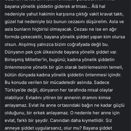
bayana yönelik şiddetin giderek artması… Âlâ hal
nedeniyle yahut hakimin karşısına çıktığı vakit kravat taktı,
güzel hal nedeniyle biz bunun cezasını düşürelim. Asla ve
asla bunların hiçbirisi olmayacak. Cezası ne ise en ağır
formda çekecektir, bayana yönelik şiddet yapan kim olursa
olsun. Alışılmış yalnızca bizim coğrafyada değil bu.
Dünyanın pek çok ülkesinde bayana yönelik şiddet var.
Birleşmiş Milletler’in, bugünü; kadına yönelik şiddetin
önlenmesine yönelik bir gün olarak belirlemesinin temeli,
bütün dünyada kadına yönelik şiddetin önlenmesi içindir.
Bu konuda verilen bir mücadeledir aslında. Sadece
Türkiye’de değil, dünyanın her tarafında misal olaylar
olabiliyor. Evladını yitiren bir annenin dramını kimse
anlayamaz. Evlat ile anne ortasındaki bağın ne kadar güçlü
olduğunu, bir erkek anlayamaz. O nedenle her anne için
evlat, farklı bir şeydir. Canından daha kıymetlidir. Siz
anneye şiddet uygularsanız, olur mu? Bayana şiddet