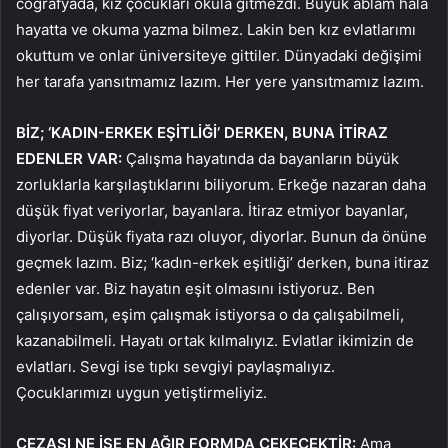
coğrafyada, kız çocukları okula gitmezdi. Büyük ablam hala
hayatta ve okuma yazma bilmez. Lakin ben kız evlatlarımı
okuttum ve onlar üniversiteye gittiler. Dünyadaki değişimi
her tarafa yansıtmamız lazım. Her yere yansıtmamız lazım.
BİZ; ‘KADIN-ERKEK EŞİTLİĞİ’ DERKEN, BUNA İTİRAZ
EDENLER VAR:
Çalışma hayatında da bayanların büyük
zorluklarla karşılaştıklarını biliyorum. Erkeğe nazaran daha
düşük fiyat veriyorlar, bayanlara. İtiraz etmiyor bayanlar,
diyorlar. Düşük fiyata razı oluyor, diyorlar. Bunun da önüne
geçmek lazım. Biz; ‘kadın-erkek eşitliği’ derken, buna itiraz
edenler var. Biz hayatın eşit olmasını istiyoruz. Ben
çalışıyorsam, eşim çalışmak istiyorsa o da çalışabilmeli,
kazanabilmeli. Hayatı ortak kılmalıyız. Evlatlar ikimizin de
evlatları. Sevgi ise tıpkı sevgiyi paylaşmalıyız.
Çocuklarımızı uygun yetiştirmeliyiz.
CEZASI NE İSE EN AĞIR FORMDA ÇEKECEKTİR:
Ama