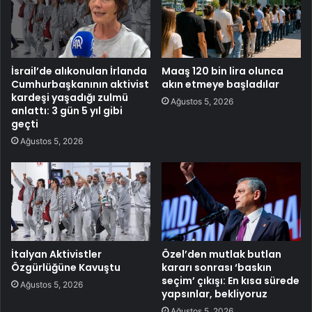
İsrail’de alıkonulan İrlanda
Maaş 120 bin lira olunca
Cumhurbaşkanının aktivist
akın etmeye başladılar
kardeşi yaşadığı zulmü
Ağustos 5, 2026
anlattı: 3 gün 5 yıl gibi
geçti
Ağustos 5, 2026
İtalyan Aktivistler
Özel’den mutlak butlan
Özgürlüğüne Kavuştu
kararı sonrası ‘baskın
seçim’ çıkışı: En kısa sürede
Ağustos 5, 2026
yapsınlar, bekliyoruz
Ağustos 5, 2026