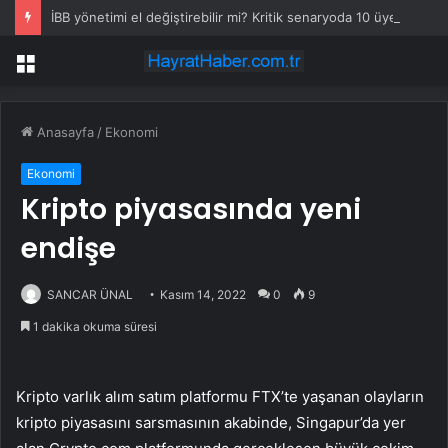
İBB yönetimi el değiştirebilir mi? Kritik senaryoda 10 üye detayı
Menü
Anasayfa
/
Ekonomi
Ekonomi
Kripto piyasasında yeni
endişe
SANCAR ÜNAL
Kasım 14, 2022
0
9
1 dakika okuma süresi
Kripto varlık alım satım platformu FTX’te yaşanan olayların
kripto piyasasını sarsmasının akabinde, Singapur’da yer