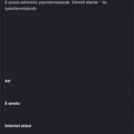
E-posta adresiniz yayınlanmayacak.
Gerekli alanlar
*
ile
işaretlenmişlerdir
Y
o
r
u
m
*
Ad
*
E-posta
*
İnternet sitesi