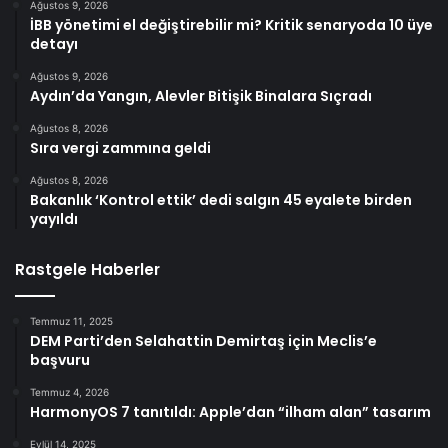
Ağustos 9, 2026
İBB yönetimi el değiştirebilir mi? Kritik senaryoda 10 üye
detayı
Ağustos 9, 2026
Aydın’da Yangın, Alevler Bitişik Binalara Sıçradı
Ağustos 8, 2026
Sıra vergi zammına geldi
Ağustos 8, 2026
Bakanlık ‘Kontrol ettik’ dedi salgın 45 eyalete birden
yayıldı
Rastgele Haberler
Temmuz 11, 2025
DEM Parti’den Selahattin Demirtaş için Meclis’e
başvuru
Temmuz 4, 2026
HarmonyOS 7 tanıtıldı: Apple’dan “ilham alan” tasarım
Eylül 14, 2025