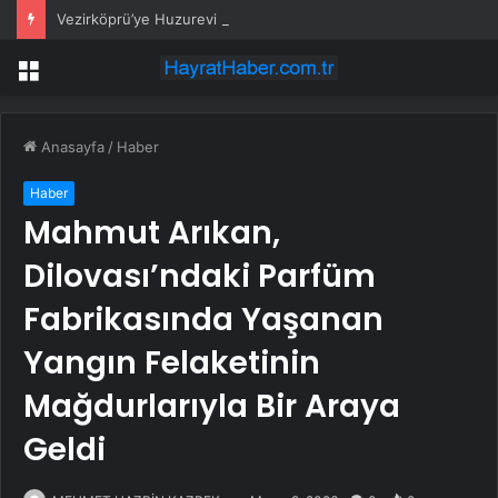
Vezirköprü’ye Huzurevi İçin 192 Milyon Lira
Menü
Anasayfa
/
Haber
Haber
Mahmut Arıkan,
Dilovası’ndaki Parfüm
Fabrikasında Yaşanan
Yangın Felaketinin
Mağdurlarıyla Bir Araya
Geldi