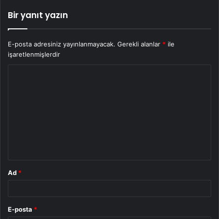
Bir yanıt yazın
E-posta adresiniz yayınlanmayacak.
Gerekli alanlar
*
ile
işaretlenmişlerdir
Y
o
r
u
m
*
Ad
*
E-posta
*