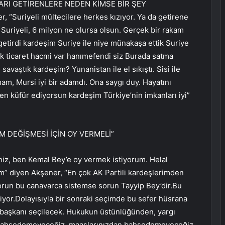
ARI GETİRENLERE NEDEN KİMSE BİR ŞEY
, “Suriyeli mültecilere herkes kızıyor. Ya da getirene
 Suriyeli, 6 milyon ne olursa olsun. Gerçek bir rakam
etirdi kardeşim Suriye ile niye münakaşa ettik Suriye
arlık ticaret hacmi var hanımefendi siz Burada satma
savaştık kardeşim? Yunanistan ile el sıkıştı. Sisi ile
amam, Mursi iyi bir adamdı. Ona saygı duy. Hayatını
en küfür ediyorsun kardeşim Türkiye’nin imkanları iyi”
M DEĞİŞMESİ İÇİN OY VERMELİ”
niz, ben Kemal Bey’e oy vermek istiyorum. Helal
rum” diyen Akşener, “En çok AK Partili kardeşlerimden
orun bu canavarca sistemse sorun Tayyip Bey’dir.Bu
yor.Dolayısıyla bir sonraki seçimde bu sefer hüsrana
rbaşkanı seçilecek. Hukukun üstünlüğünden, yargı
 bahsedemeyeceğiz, maaşlarınızdan bahsedemeyeceğiz.