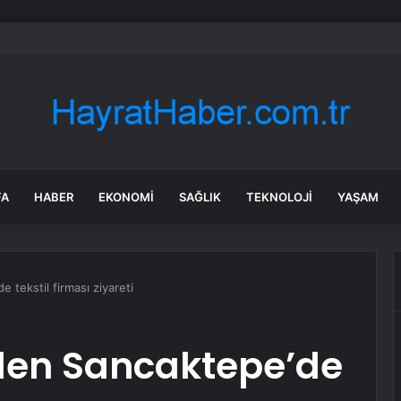
 288 Bin Explorer Modelini Tavan Rayı Hatası Nedeniyle Geri Çağırıyor
FA
HABER
EKONOMI
SAĞLIK
TEKNOLOJI
YAŞAM
 tekstil firması ziyareti
den Sancaktepe’de