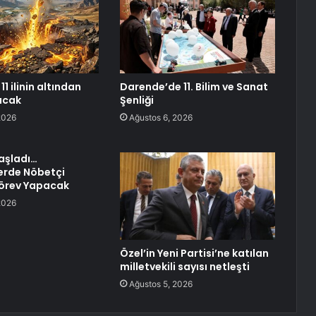
11 ilinin altından
Darende’de 11. Bilim ve Sanat
racak
Şenliği
2026
Ağustos 6, 2026
Başladı…
rde Nöbetçi
Görev Yapacak
2026
Özel’in Yeni Partisi’ne katılan
milletvekili sayısı netleşti
Ağustos 5, 2026