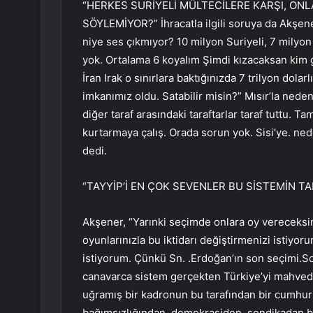
“HERKES SURİYELİ MÜLTECİLERE KARŞI, ONL
SÖYLEMİYOR?” İhracatla ilgili soruya da Akşener
niye ses çıkmıyor? 10 milyon Suriyeli, 7 milyon
yok. Ortalama 6 koyalım Şimdi kızacaksan kim g
İran Irak o sınırlara baktığınızda 7 trilyon dol
imkanımız oldu. Satabilir misin?” Mısır’la neden 
diğer taraf arasındaki taraftarlar taraf tuttu. T
kurtarmaya çalış. Orada sorun yok. Sisi’ye. ned
dedi.
“TAYYİP’İ EN ÇOK SEVENLER BU SİSTEMİN TA
Akşener, “Yarınki seçimde onlara oy vereceksi
oyunlarınızla bu iktidarı değiştirmenizi istiyo
istiyorum. Çünkü Sn. .Erdoğan’ın son seçimi.S
canavarca sistem gerçekten Türkiye’yi mahvedi
uğramış bir kadronun bu tarafından bir cumhu
bağımsızlığından, demokrasiden, sendikadan