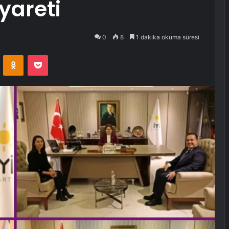
iyareti
0
8
1 dakika okuma süresi
VKontakte
Odnoklassniki
Pocket