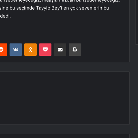
sine bu seçimde Tayyip Bey’i en çok sevenlerin bu
dedi.
erest
Reddit
VKontakte
Odnoklassniki
Pocket
E-Posta ile paylaş
Yazdır