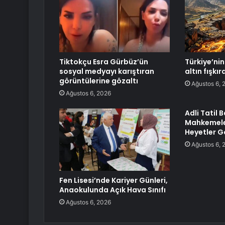
Tiktokçu Esra Gürbüz’ün
Türkiye’nin 
sosyal medyayı karıştıran
altın fışkı
görüntülerine gözaltı
Ağustos 6, 
Ağustos 6, 2026
Adli Tatil 
Mahkemele
Heyetler 
Ağustos 6, 
Fen Lisesi’nde Kariyer Günleri,
Anaokulunda Açık Hava Sınıfı
Ağustos 6, 2026