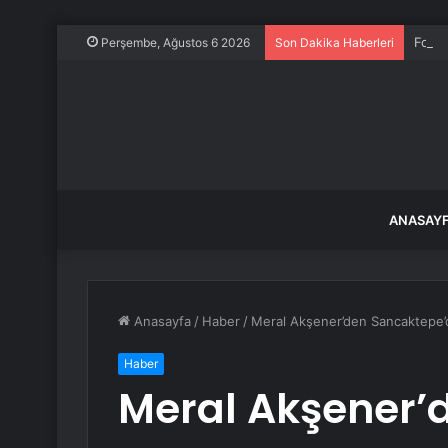
Ford,
Perşembe, Ağustos 6 2026
Son Dakika Haberleri
ANASAY
Anasayfa
/
Haber
/
Meral Akşener’den Sancaktepe’de
Haber
Meral Akşener’