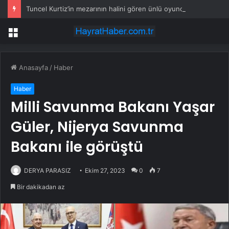
Tuncel Kurtiz’in mezarının halini gören ünlü oyuncu isyan etti: Böyle olacağını bilseydi…
Menü
Anasayfa
/
Haber
Haber
Milli Savunma Bakanı Yaşar
Güler, Nijerya Savunma
Bakanı ile görüştü
DERYA PARASIZ
Ekim 27, 2023
0
7
Bir dakikadan az