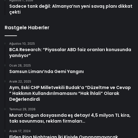
Ağustos 7, 2026
Sadece tank değil: Almanya’nın yeni savaş planı dikkat
çekti
Rastgele Haberler
Ağustos 10, 2025
BCA Research: “Piyasalar ABD faiz oranları konusunda
yanılıyor”
Ocak 28, 2025
Samsun Limanı’nda Gemi Yangını
Aralık 22, 2025
Aym, Eski CHP Milletvekili Budak’a “Düzeltme ve Cevap
” Hakkının Kullandırılmamasını “Hak İhlali” Olarak
Değerlendirdi
Temmuz 29, 2026
Murat Ongun dosyasında eş detayı! 4,5 milyon TL kira,
takı savunması, reklam firmaları…
Aralık 17, 2024
Elden Ring Nightreign İki Kişiyle Oynanamayacak