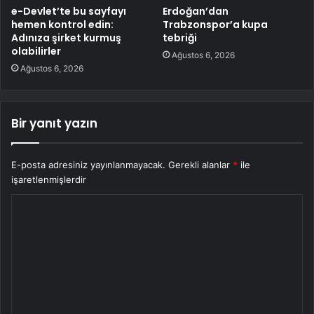
e-Devlet’te bu sayfayı
Erdoğan’dan
hemen kontrol edin:
Trabzonspor’a kupa
Adınıza şirket kurmuş
tebriği
olabilirler
Ağustos 6, 2026
Ağustos 6, 2026
Bir yanıt yazın
E-posta adresiniz yayınlanmayacak.
Gerekli alanlar
*
ile
işaretlenmişlerdir
Y
o
r
u
m
*