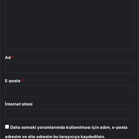
o
r
u
m
*
Ad
*
E-posta
*
İnternet sitesi
Daha sonraki yorumlarımda kullanılması için adım, e-posta
adresim ve site adresim bu tarayıcıya kaydedilsin.