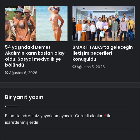
54 yaşındaki Demet
SMART TALKS’ta geleceğin
Akalın’ın karın kasları olay
iletişim becerileri
oldu: Sosyal medya ikiye
konuşuldu
bölündü
Ağustos 5, 2026
Ağustos 6, 2026
Bir yanıt yazın
E-posta adresiniz yayınlanmayacak.
Gerekli alanlar
*
ile
işaretlenmişlerdir
Y