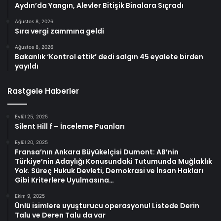
Aydın’da Yangın, Alevler Bitişik Binalara Sıçradı
Ağustos 8, 2026
Sıra vergi zammına geldi
Ağustos 8, 2026
Bakanlık ‘Kontrol ettik’ dedi salgın 45 eyalete birden
yayıldı
Rastgele Haberler
Eylül 25, 2025
Silent Hill f – İnceleme Puanları
Eylül 20, 2025
Fransa’nın Ankara Büyükelçisi Dumont: AB’nin
Türkiye’nin Adaylığı Konusundaki Tutumunda Muğlaklık
Yok. Süreç Hukuk Devleti, Demokrasi ve İnsan Hakları
Gibi Kriterlere Uyulmasına…
Ekim 9, 2025
Ünlü isimlere uyuşturucu operasyonu! Listede Derin
Talu ve Deren Talu da var