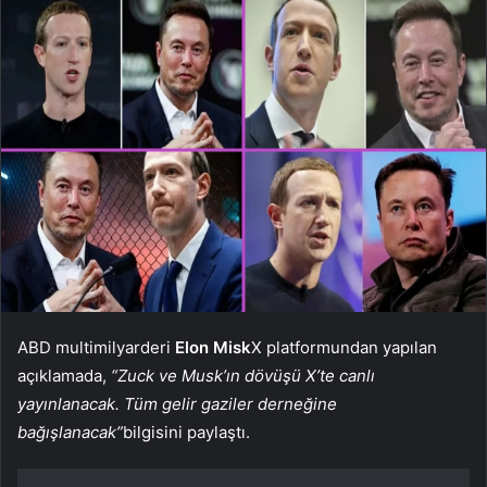
ABD multimilyarderi
Elon
Misk
X platformundan yapılan
açıklamada,
“Zuck ve Musk’ın dövüşü X’te canlı
yayınlanacak. Tüm gelir gaziler derneğine
bağışlanacak”
bilgisini paylaştı.