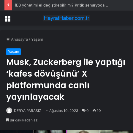
İBB yönetimi el değiştirebilir mi? Kritik senaryoda 10 üye detayı
Menü
Anasayfa
/
Yaşam
Yaşam
Musk, Zuckerberg ile yaptığı
‘kafes dövüşünü’ X
platformunda canlı
yayınlayacak
DERYA PARASIZ
Ağustos 10, 2023
0
10
Bir dakikadan az