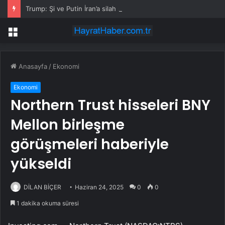
Trump: Şi ve Putin İran’a silah satmayacaklarını söyledi
Menü
Anasayfa
/
Ekonomi
Ekonomi
Northern Trust hisseleri BNY
Mellon birleşme
görüşmeleri haberiyle
yükseldi
DİLAN BİÇER
Haziran 24, 2025
0
0
1 dakika okuma süresi