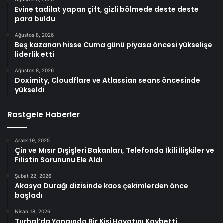
Evine tadilat yapan çift, gizli bölmede deste deste
para buldu
Ağustos 8, 2026
Beş kazanan hisse Cuma günü piyasa öncesi yükselişe
liderlik etti
Ağustos 8, 2026
Doximity, Cloudflare ve Atlassian seans öncesinde
yükseldi
Rastgele Haberler
Aralık 19, 2025
Çin ve Mısır Dışişleri Bakanları, Telefonda İkili İlişkiler ve
Filistin Sorununu Ele Aldı
Şubat 22, 2026
Akasya Durağı dizisinde kaos çekimlerden önce
başladı
Nisan 18, 2026
Turhal’da Yangında Bir Kişi Hayatını Kaybetti