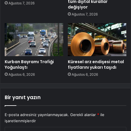
tüm dijital kurallar
Ağustos 7, 2026
değişiyor
Ağustos 7, 2026
Kurban Bayramı Trafiği
Küresel arz endişesi metal
Yoğunlaştı
fiyatlarını yukarı taşıdı
Ağustos 6, 2026
Ağustos 6, 2026
Bir yanıt yazın
E-posta adresiniz yayınlanmayacak.
Gerekli alanlar
*
ile
işaretlenmişlerdir