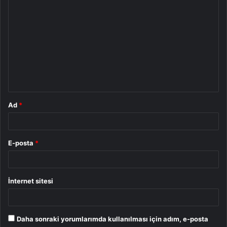
Y
o
r
u
m
*
Ad
*
E-posta
*
İnternet sitesi
Daha sonraki yorumlarımda kullanılması için adım, e-posta