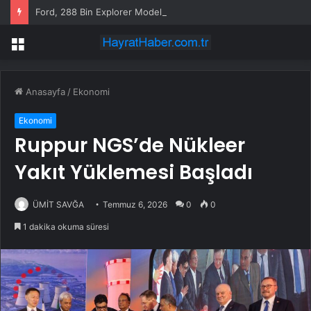
Ford, 288 Bin Explorer Modelini Tavan Rayı Hatası Nedeniyle Geri Çağırıyor
Menü
Anasayfa
/
Ekonomi
Ekonomi
Ruppur NGS’de Nükleer
Yakıt Yüklemesi Başladı
ÜMİT SAVĞA
Temmuz 6, 2026
0
0
1 dakika okuma süresi