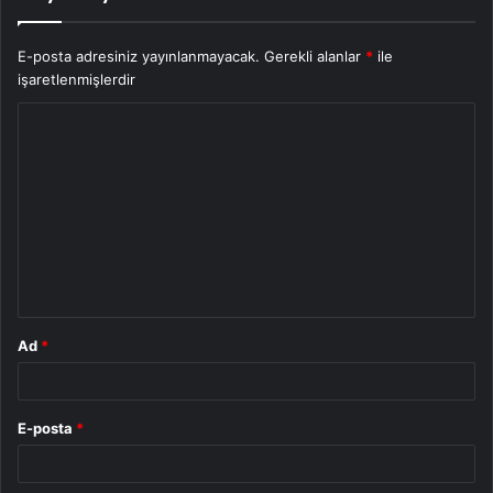
E-posta adresiniz yayınlanmayacak.
Gerekli alanlar
*
ile
işaretlenmişlerdir
Y
o
r
u
m
*
Ad
*
E-posta
*