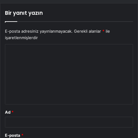
Bir yanıt yazın
E-posta adresiniz yayınlanmayacak.
Gerekli alanlar
*
ile
işaretlenmişlerdir
Y
o
r
u
m
*
Ad
*
E-posta
*