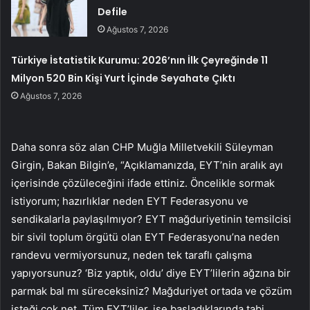
Defile
Ağustos 7, 2026
Türkiye İstatistik Kurumu: 2026’nın İlk Çeyreğinde 11
Milyon 520 Bin Kişi Yurt İçinde Seyahate Çıktı
Ağustos 7, 2026
Daha sonra söz alan CHP Muğla Milletvekili Süleyman
Girgin, Bakan Bilgin’e, “Açıklamanızda, EYT’nin aralık ayı
içerisinde çözüleceğini ifade ettiniz. Öncelikle sormak
istiyorum; hazırlıklar neden EYT Federasyonu ve
sendikalarla paylaşılmıyor? EYT mağduriyetinin temsilcisi
bir sivil toplum örgütü olan EYT Federasyonu’na neden
randevu vermiyorsunuz, neden tek taraflı çalışma
yapıyorsunuz? ‘Biz yaptık, oldu’ diye EYT’lilerin ağzına bir
parmak bal mı süreceksiniz? Mağduriyet ortada ve çözüm
isteği çok net. Tüm EYT’liler, işe başladıklarında tabi