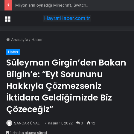
Milyonların oynadığı Minecraft, Switch 2’de yeni grafiklerle geliyor
Menü
Anasayfa
/
Haber
Haber
Süleyman Girgin’den Bakan
Bilgin’e: “Eyt Sorununu
Hakkıyla Çözmezseniz
İktidara Geldiğimizde Biz
Çözeceğiz”
SANCAR ÜNAL
Kasım 11, 2022
0
12
1 dakika okuma süresi