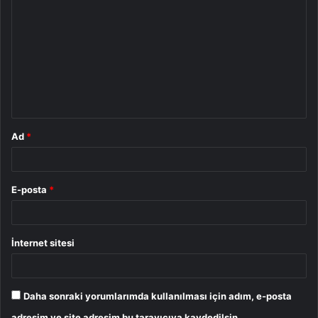
o
r
u
m
*
Ad
*
E-posta
*
İnternet sitesi
Daha sonraki yorumlarımda kullanılması için adım, e-posta
adresim ve site adresim bu tarayıcıya kaydedilsin.