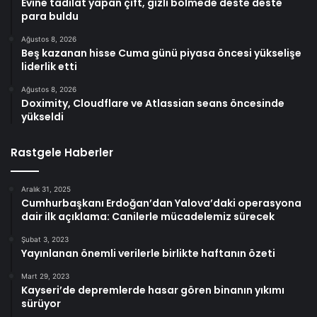
Evine tadilat yapan çift, gizli bölmede deste deste
para buldu
Ağustos 8, 2026
Beş kazanan hisse Cuma günü piyasa öncesi yükselişe
liderlik etti
Ağustos 8, 2026
Doximity, Cloudflare ve Atlassian seans öncesinde
yükseldi
Rastgele Haberler
Aralık 31, 2025
Cumhurbaşkanı Erdoğan’dan Yalova’daki operasyona
dair ilk açıklama: Canilerle mücadelemiz sürecek
Şubat 3, 2023
Yayınlanan önemli verilerle birlikte haftanın özeti
Mart 29, 2023
Kayseri’de depremlerde hasar gören binanın yıkımı
sürüyor