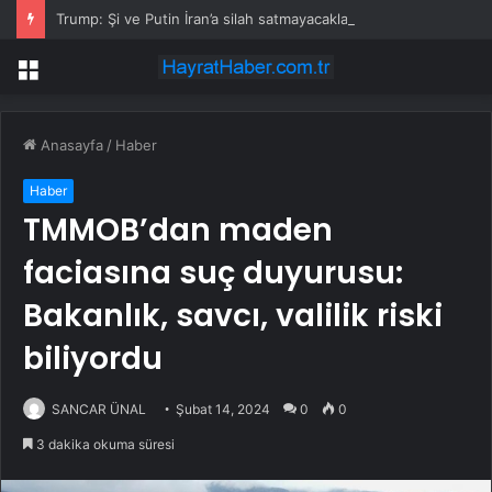
Trump: Şi ve Putin İran’a silah satmayacaklarını söyledi
Menü
Anasayfa
/
Haber
Haber
TMMOB’dan maden
faciasına suç duyurusu:
Bakanlık, savcı, valilik riski
biliyordu
SANCAR ÜNAL
Şubat 14, 2024
0
0
3 dakika okuma süresi