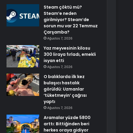
Steam çöktü mü?
Steam’e neden
girilmiyor? Steam’de
sorun mu var 22 Temmuz
Çarşamba?
Ağustos 7, 2026
Yaz meyvesinin kilosu
300 liraya fırladı, emekli
isyan etti
Ağustos 7, 2026
O balıklarda ilk kez
bulaşıcı hastalık
görüldü: Uzmanlar
‘tüketmeyin’ çağrısı
yaptı
Ağustos 7, 2026
Aramalar yüzde 5800
arttı: Bittiğinden beri
herkes oraya gidiyor