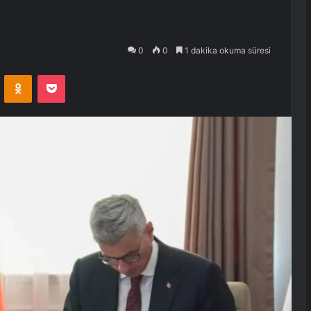
0
0
1 dakika okuma süresi
VKontakte
Odnoklassniki
Pocket