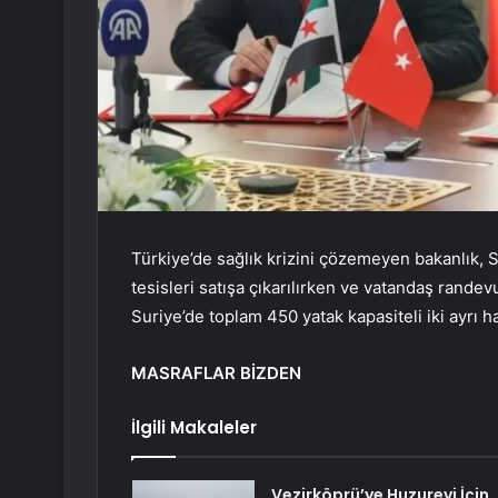
Türkiye’de sağlık krizini çözemeyen bakanlık, Su
tesisleri satışa çıkarılırken ve vatandaş rande
Suriye’de toplam 450 yatak kapasiteli iki ayrı h
MASRAFLAR BİZDEN
İlgili Makaleler
Vezirköprü’ye Huzurevi İçin