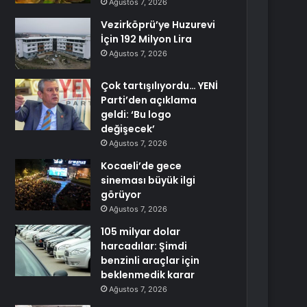
Ağustos 7, 2026
Vezirköprü’ye Huzurevi
İçin 192 Milyon Lira
Ağustos 7, 2026
Çok tartışılıyordu… YENİ
Parti’den açıklama
geldi: ‘Bu logo
değişecek’
Ağustos 7, 2026
Kocaeli’de gece
sineması büyük ilgi
görüyor
Ağustos 7, 2026
105 milyar dolar
harcadılar: Şimdi
benzinli araçlar için
beklenmedik karar
Ağustos 7, 2026