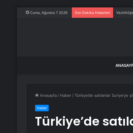
Vezirköpr
Cuma, Ağustos 7 2026
Son Dakika Haberleri
ANASAY
Anasayfa
/
Haber
/
Türkiye’de satılanlar Suriye’ye ş
Haber
Türkiye’de satıl