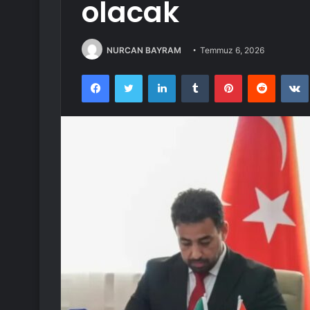
olacak
NURCAN BAYRAM
Temmuz 6, 2026
Facebook
Twitter
LinkedIn
Tumblr
Pinterest
Reddit