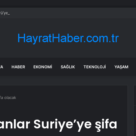
ü’ye Huzurevi İçin 192 Milyon Lira
FA
HABER
EKONOMI
SAĞLIK
TEKNOLOJI
YAŞAM
ifa olacak
anlar Suriye’ye şifa