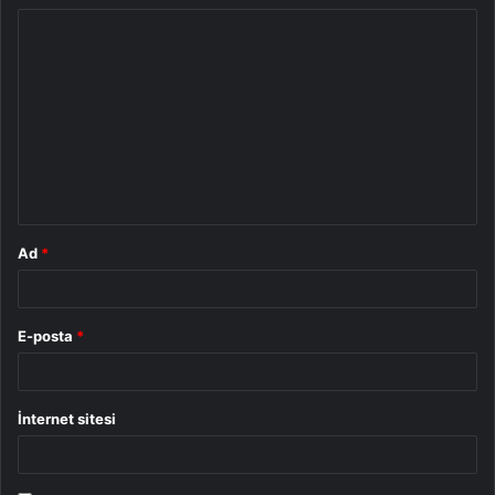
Y
o
r
u
m
*
Ad
*
E-posta
*
İnternet sitesi