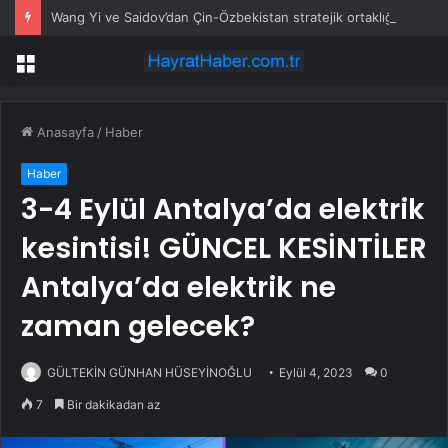
Wang Yi ve Saidov’dan Çin-Özbekistan stratejik ortaklığının 10. yılında işbirliği mesajları
Menü
Anasayfa
/
Haber
Haber
3-4 Eylül Antalya’da elektrik
kesintisi! GÜNCEL KESİNTİLER
Antalya’da elektrik ne
zaman gelecek?
GÜLTEKİN GÜNHAN HÜSEYİNOĞLU
Eylül 4, 2023
0
7
Bir dakikadan az