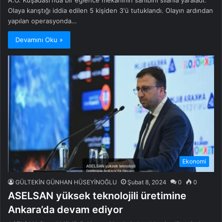
A.Ö. Kuşadası'nda bir eğlence mekanının sahibini silahla yaraladı.
Olaya karıştığı iddia edilen 5 kişiden 3'ü tutuklandı. Olayın ardından
yapılan operasyonda…
Devamını Oku »
Ekonomi
GÜLTEKİN GÜNHAN HÜSEYİNOĞLU
Şubat 8, 2024
0
0
ASELSAN yüksek teknolojili üretimine
Ankara’da devam ediyor