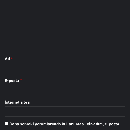
o
r
u
m
*
Ad
*
E-posta
*
İnternet sitesi
Daha sonraki yorumlarımda kullanılması için adım, e-posta