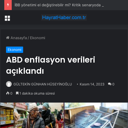
İBB yönetimi el değiştirebilir mi? Kritik senaryoda 10 üye detayı
Menü
Anasayfa
/
Ekonomi
Ekonomi
ABD enflasyon verileri
açıklandı
GÜLTEKİN GÜNHAN HÜSEYİNOĞLU
Kasım 14, 2023
0
0
1 dakika okuma süresi