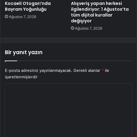
Kocaeli Otogarı’nda
Alışveriş yapan herkesi
Bayram Yoğunluğu
ilgilendiriyor: 1 Ağustos’ta
tüm dijital kurallar
Ağustos 7, 2026
değişiyor
Ağustos 7, 2026
Bir yanıt yazın
E-posta adresiniz yayınlanmayacak.
Gerekli alanlar
*
ile
işaretlenmişlerdir
Y
o
r
u
m
*