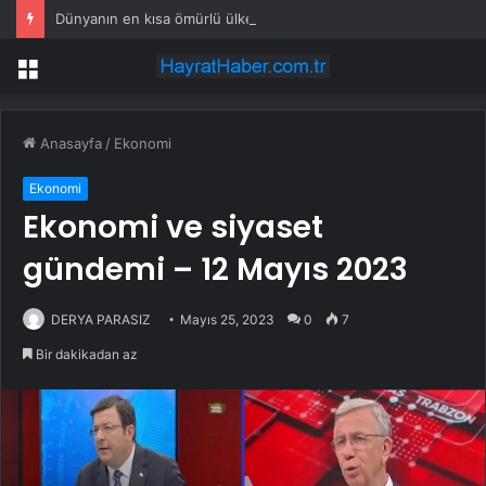
Dünyanın en kısa ömürlü ülkesi: Kurulduktan sadece 13 saat sonra tarihe karıştı
Menü
Anasayfa
/
Ekonomi
Ekonomi
Ekonomi ve siyaset
gündemi – 12 Mayıs 2023
DERYA PARASIZ
Mayıs 25, 2023
0
7
Bir dakikadan az