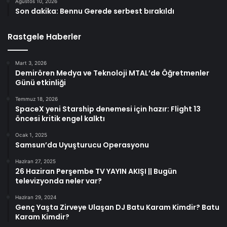
Ağustos 10, 2026
Son dakika: Bennu Gerede serbest bırakıldı
Rastgele Haberler
Mart 3, 2026
Demirören Medya ve Teknoloji MTAL’de Öğretmenler
Günü etkinliği
Temmuz 18, 2026
SpaceX yeni Starship denemesi için hazır: Flight 13
öncesi kritik engel kalktı
Ocak 1, 2025
Samsun’da Uyuşturucu Operasyonu
Haziran 27, 2025
26 Haziran Perşembe TV YAYIN AKIŞI || Bugün
televizyonda neler var?
Haziran 29, 2024
Genç Yaşta Zirveye Ulaşan DJ Batu Karam Kimdir? Batu
Karam Kimdir?