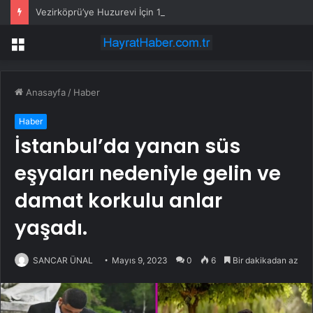
Vezirköprü’ye Huzurevi İçin 192 Milyon Lira
Menü
Anasayfa
/
Haber
Haber
İstanbul’da yanan süs
eşyaları nedeniyle gelin ve
damat korkulu anlar
yaşadı.
SANCAR ÜNAL
Mayıs 9, 2023
0
6
Bir dakikadan az