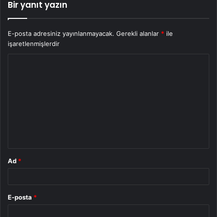
Bir yanıt yazın
E-posta adresiniz yayınlanmayacak.
Gerekli alanlar
*
ile
işaretlenmişlerdir
Y
o
r
u
m
*
Ad
*
E-posta
*