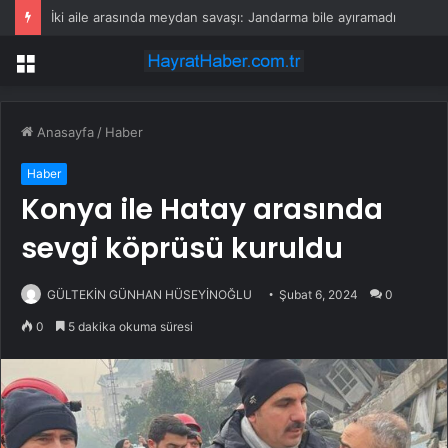
YRP’den Gelecek Partili isimlere mesaj
Menü
Anasayfa
/
Haber
Haber
Konya ile Hatay arasında
sevgi köprüsü kuruldu
GÜLTEKİN GÜNHAN HÜSEYİNOĞLU
Şubat 6, 2024
0
0
5 dakika okuma süresi