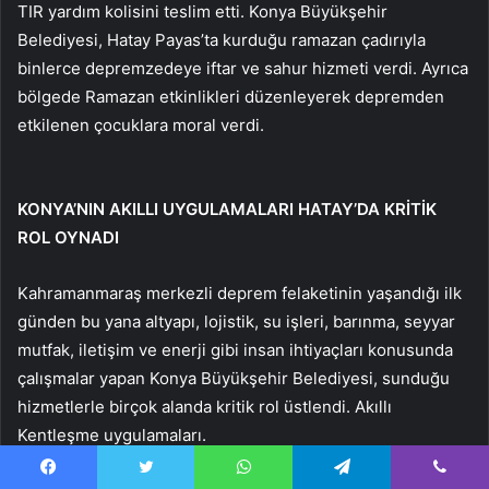
TIR yardım kolisini teslim etti. Konya Büyükşehir
Belediyesi, Hatay Payas’ta kurduğu ramazan çadırıyla
binlerce depremzedeye iftar ve sahur hizmeti verdi. Ayrıca
bölgede Ramazan etkinlikleri düzenleyerek depremden
etkilenen çocuklara moral verdi.
KONYA’NIN AKILLI UYGULAMALARI HATAY’DA KRİTİK
ROL OYNADI
Kahramanmaraş merkezli deprem felaketinin yaşandığı ilk
günden bu yana altyapı, lojistik, su işleri, barınma, seyyar
mutfak, iletişim ve enerji gibi insan ihtiyaçları konusunda
çalışmalar yapan Konya Büyükşehir Belediyesi, sunduğu
hizmetlerle birçok alanda kritik rol üstlendi. Akıllı
Kentleşme uygulamaları.
Facebook
Twitter
WhatsApp
Telegram
Viber