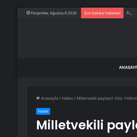
Ford,
Perşembe, Ağustos 6 2026
Son Dakika Haberleri
ANASAY
Anasayfa
/
Haber
/
Milletvekili paylaştı! Aziz Yıldı
Haber
Milletvekili payl