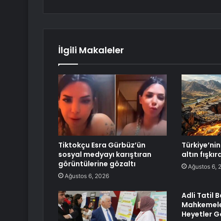
İlgili Makaleler
Tiktokçu Esra Gürbüz’ün
Türkiye’nin 
sosyal medyayı karıştıran
altın fışkı
görüntülerine gözaltı
Ağustos 6, 
Ağustos 6, 2026
Adli Tatil 
Mahkemele
Heyetler 