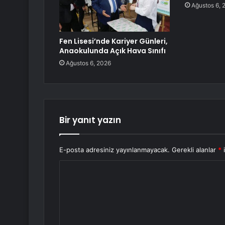
Ağustos 6, 
Fen Lisesi’nde Kariyer Günleri,
Anaokulunda Açık Hava Sınıfı
Ağustos 6, 2026
Bir yanıt yazın
E-posta adresiniz yayınlanmayacak.
Gerekli alanlar
*
i
Y
o
r
u