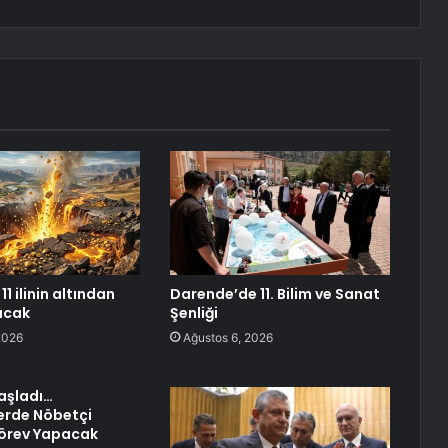
11 ilinin altından
Darende’de 11. Bilim ve Sanat
racak
Şenliği
2026
Ağustos 6, 2026
Başladı…
rde Nöbetçi
Görev Yapacak