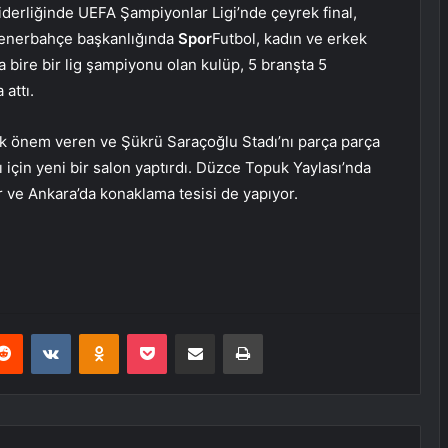
iderliğinde UEFA Şampiyonlar Ligi’nde çeyrek final,
 Fenerbahçe başkanlığında
Spor
Futbol, ​​kadın ve erkek
a bire bir lig şampiyonu olan kulüp, 5 branşta 5
attı.
k önem veren ve Şükrü Saraçoğlu Stadı’nı parça parça
 için yeni bir salon yaptırdı. Düzce Topuk Yaylası’nda
or ve Ankara’da konaklama tesisi de yapıyor.
erest
Reddit
VKontakte
Odnoklassniki
Pocket
E-Posta ile paylaş
Yazdır