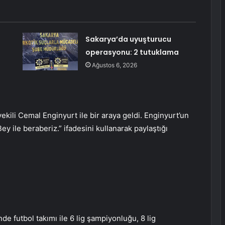
Sakarya’da uyuşturucu
operasyonu: 2 tutuklama
Ağustos 6, 2026
ekili Cemal Enginyurt ile bir araya geldi. Enginyurt’un
Bey ile beraberiz.” ifadesini kullanarak paylaştığı
de futbol takımı ile 6 lig şampiyonluğu, 8 lig