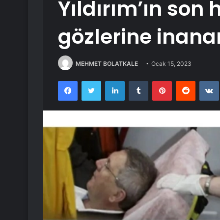
Yıldırım’ın son 
gözlerine inan
MEHMET BOLATKALE
Ocak 15, 2023
Facebook
Twitter
LinkedIn
Tumblr
Pinterest
Reddit