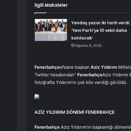
İlgili Makaleler
Yandaş yazar iki tarih verdi:
‘Yeni Parti’ye 10 vekil daha
katılacak’
Ağustos 6, 2026
Fenerbahçe
efsane başkan
Aziz Yıldırım
Milletv
Twitter hesabından”
Fenerbahçe
Aziz Yıldırım 
fotoğrafta Yıldırım’ın çok kilo verdiği görüldü.
AZİZ YILDIRIM DÖNEMİ FENERBAHÇE
Fenerbahçe
Aziz Yıldırım’ın başkanlığı dönemin