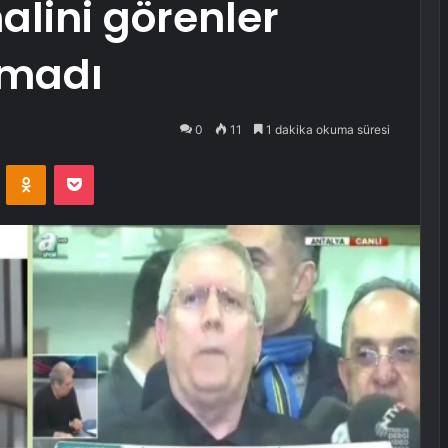
halini görenler
amadı
0
11
1 dakika okuma süresi
VKontakte
Odnoklassniki
Pocket