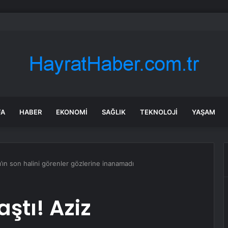
 288 Bin Explorer Modelini Tavan Rayı Hatası Nedeniyle Geri Çağırıyor
FA
HABER
EKONOMI
SAĞLIK
TEKNOLOJI
YAŞAM
rım’ın son halini görenler gözlerine inanamadı
aştı! Aziz