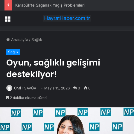
Karabük’te Sağanak Yağış Problemleri
Menü
Anasayfa
/
Sağlık
Sağlık
Oyun, sağlıklı gelişimi
destekliyor!
ÜMİT SAVĞA
Mayıs 15, 2026
0
0
2 dakika okuma süresi