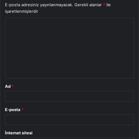
E-posta adresiniz yayınlanmayacak.
Gerekli alanlar
*
ile
işaretlenmişlerdir
Y
o
r
u
m
*
Ad
*
E-posta
*
İnternet sitesi