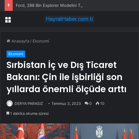
Ford, 288 Bin Explorer Modelini Tavan Rayı Hatası Nedeniyle Geri Çağırıyor
Menü
Anasayfa
/
Ekonomi
Ekonomi
Sırbistan İç ve Dış Ticaret
Bakanı: Çin ile işbirliği son
yıllarda önemli ölçüde arttı
DERYA PARASIZ
Temmuz 3, 2023
0
10
1 dakika okuma süresi