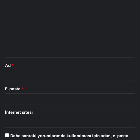
Y
o
r
u
m
*
Ad
*
E-posta
*
İnternet sitesi
Daha sonraki yorumlarımda kullanılması için adım, e-posta