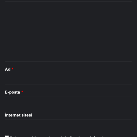
Y
o
r
u
m
*
Ad
*
E-posta
*
İnternet sitesi