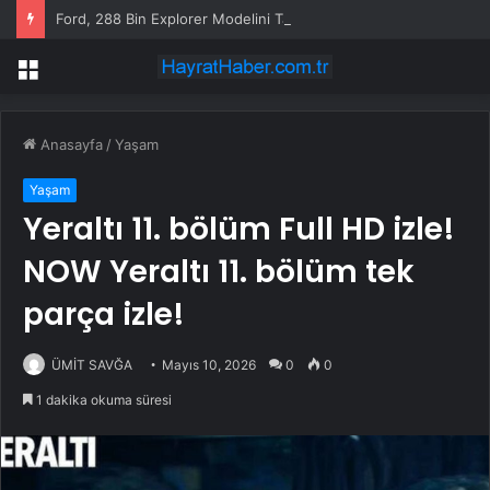
Ford, 288 Bin Explorer Modelini Tavan Rayı Hatası Nedeniyle Geri Çağırıyor
Menü
Anasayfa
/
Yaşam
Yaşam
Yeraltı 11. bölüm Full HD izle!
NOW Yeraltı 11. bölüm tek
parça izle!
ÜMİT SAVĞA
Mayıs 10, 2026
0
0
1 dakika okuma süresi