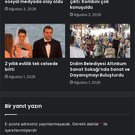
sosyal medyada olay oldu
çıktı: Kombini çok
konuşuldu
Ağustos 3, 2026
Ağustos 2, 2026
2 yıllık evlilik tek celsede
Didim Belediyesi Altınkum
bitti
Sanat Sokağı’nda Sanat ve
Dayanışmayı Buluşturdu
Ağustos 1, 2026
Ağustos 1, 2026
Bir yanıt yazın
E-posta adresiniz yayınlanmayacak.
Gerekli alanlar
*
ile
işaretlenmişlerdir