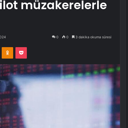
ilot müzakerelerle
2024
0
0
3 dakika okuma süresi
VKontakte
Odnoklassniki
Pocket