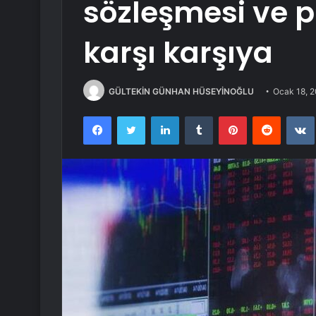
sözleşmesi ve p
karşı karşıya
GÜLTEKİN GÜNHAN HÜSEYİNOĞLU
Ocak 18, 
Facebook
Twitter
LinkedIn
Tumblr
Pinterest
Reddit