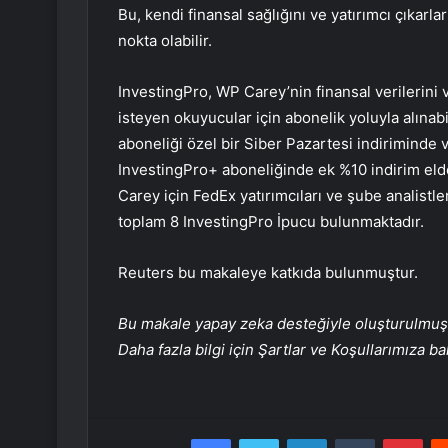
Bu, kendi finansal sağlığını ve yatırımcı çıkarla
nokta olabilir.
InvestingPro, WP Carey’nin finansal verilerini
isteyen okuyucular için abonelik yoluyla alınab
aboneliği özel bir Siber Pazartesi indiriminde v
InvestingPro+ aboneliğinde ek %10 indirim eld
Carey için FedEx yatırımcıları ve şube analistle
toplam 8 InvestingPro İpucu bulunmaktadır.
Reuters bu makaleye katkıda bulunmuştur.
Bu makale yapay zeka desteğiyle oluşturulmuş, 
Daha fazla bilgi için Şartlar ve Koşullarımıza ba
Facebook
Twitter
LinkedIn
Tumblr
Pint