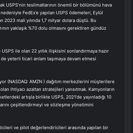
ncak USPS’nin teslimatlarının önemli bir bölümünü hava
ı nedeniyle FedEx’e yapılan USPS ödemeleri, Eylül
n 2023 mali yılında 1,7 milyar dolara düştü. Bu
klarının yaklaşık %70 dolu olmasını gerektiren gündüz
USPS ile olan 22 yıllık ilişkisini sonlandırmaya hazır
in de yeterli ticari anlam taşımaya devam etmesi
ıyor (NASDAQ:
AMZN
) dağıtım merkezlerini müşterilere
an ihtiyacı azaltan stratejileri yansıtmak. Kamyonların
tlerdeki artışla birlikte USPS, 2021’de yayınladığı 10
ıcılarını çeşitlendirmeyi ve sözleşme yönetimini
cileri ve pilot değerlendiricileri arasında yapılan bir