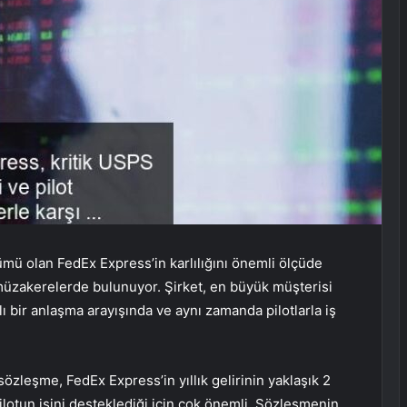
ü olan FedEx Express’in karlılığını önemli ölçüde
 müzakerelerde bulunuyor. Şirket, en büyük müşterisi
 bir anlaşma arayışında ve aynı zamanda pilotlarla iş
zleşme, FedEx Express’in yıllık gelirinin yaklaşık 2
pilotun işini desteklediği için çok önemli. Sözleşmenin