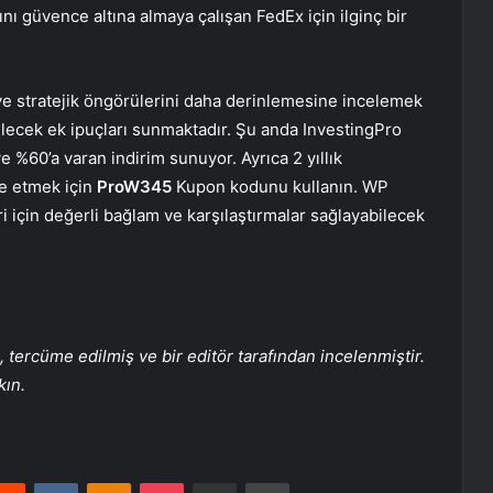
rını güvence altına almaya çalışan FedEx için ilginç bir
 ve stratejik öngörülerini daha derinlemesine incelemek
ilecek ek ipuçları sunmaktadır. Şu anda InvestingPro
e %60’a varan indirim sunuyor. Ayrıca 2 yıllık
e etmek için
ProW345
Kupon kodunu kullanın. WP
ri için değerli bağlam ve karşılaştırmalar sağlayabilecek
tercüme edilmiş ve bir editör tarafından incelenmiştir.
kın.
erest
Reddit
VKontakte
Odnoklassniki
Pocket
E-Posta ile paylaş
Yazdır