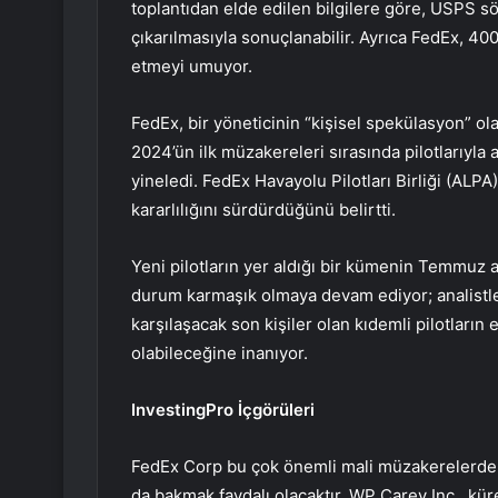
toplantıdan elde edilen bilgilere göre, USPS s
çıkarılmasıyla sonuçlanabilir. Ayrıca FedEx, 40
etmeyi umuyor.
FedEx, bir yöneticinin “kişisel spekülasyon” ol
2024’ün ilk müzakereleri sırasında pilotlarıyl
yineledi. FedEx Havayolu Pilotları Birliği (ALPA)
kararlılığını sürdürdüğünü belirtti.
Yeni pilotların yer aldığı bir kümenin Temmuz 
durum karmaşık olmaya devam ediyor; analistler
karşılaşacak son kişiler olan kıdemli pilotların 
olabileceğine inanıyor.
InvestingPro İçgörüleri
FedEx Corp bu çok önemli mali müzakerelerde i
da bakmak faydalı olacaktır. WP Carey Inc., kü