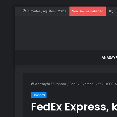
Trump
Cumartesi, Ağustos 8 2026
Son Dakika Haberleri
ANASAY
Anasayfa
/
Ekonomi
/
FedEx Express, kritik USPS sö
Ekonomi
FedEx Express, k