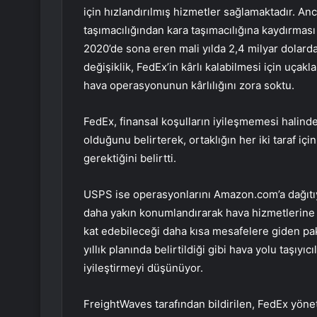
için hızlandırılmış hizmetler sağlamaktadır. A
taşımacılığından kara taşımacılığına kaydırmas
2020’de sona eren mali yılda 2,4 milyar dolarda
değişiklik, FedEx’in kârlı kalabilmesi için uça
hava operasyonunun kârlılığını zora soktu.
FedEx, finansal koşulların iyileşmemesi halinde 
olduğunu belirterek, ortaklığın her iki taraf iç
gerektiğini belirtti.
USPS ise operasyonlarını Amazon.com’a dağıt
daha yakın konumlandırarak hava hizmetlerine ol
kat edebileceği daha kısa mesafelere giden pake
yıllık planında belirtildiği gibi hava yolu taşıy
iyileştirmeyi düşünüyor.
FreightWaves tarafından bildirilen, FedEx yöneti