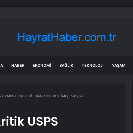
: Şi ve Putin İran’a silah satmayacaklarını söyledi
FA
HABER
EKONOMI
SAĞLIK
TEKNOLOJI
YAŞAM
zleşmesi ve pilot müzakerelerle karşı karşıya
ritik USPS