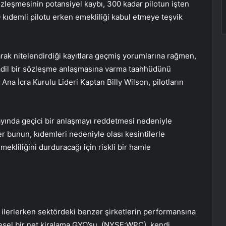
özleşmesinin potansiyel kaybı, 300 kadar pilotun işten
0 kıdemli pilotu erken emekliliği kabul etmeye teşvik
arak nitelendirdiği kayıtlara geçmiş yorumlarına rağmen,
a adil bir sözleşme anlaşmasına varma taahhüdünü
 Ana İcra Kurulu Lideri Kaptan Billy Wilson, pilotların
ayında geçici bir anlaşmayı reddetmesi nedeniyle
 bunun, kıdemleri nedeniyle olası kesintilerle
emekliliğini durduracağı için riskli bir hamle
lerlerken sektördeki benzer şirketlerin performansına
resel bir net kiralama GYO’su. (NYSE:WPC), kendi