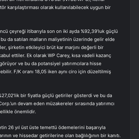
ktör karşılaştırması olarak kullanılabilecek uygun bir
ncü çeyreği itibarıyla son on iki ayda %92,39’luk güçlü
bu da satılan malların maliyetinin üzerinde gelir elde
r, şirketin etkileyici brüt kar marjını değerli bir
bul ettiler. Ek olarak WP Carey, kısa vadeli kazanç
örüyor ve bu da potansiyel yatırımcılara hisse
ilir. F/K oranı 18,05 iken aynı ciro için düzeltilmiş
,02’lik bir fiyatla güçlü getiriler gösterdi ve bu da
x Corp.’un devam eden müzakereler sırasında yatırımcı
llikle önemlidir.
etin 26 yıl üst üste temettü ödemelerini başarıyla
rının ve hissedar getirilerine olan bağlılığının bir kanıtı.