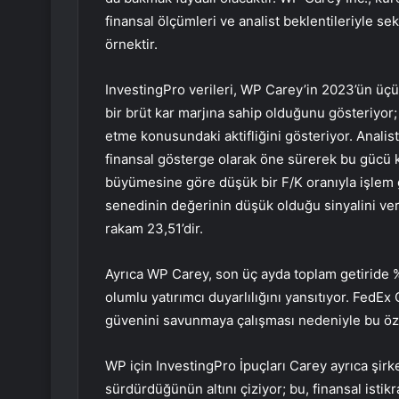
finansal ölçümleri ve analist beklentileriyle se
örnektir.
InvestingPro verileri, WP Carey’in 2023’ün üçü
bir brüt kar marjına sahip olduğunu gösteriyor; 
etme konusundaki aktifliğini gösteriyor. Analistle
finansal gösterge olarak öne sürerek bu gücü ka
büyümesine göre düşük bir F/K oranıyla işlem g
senedinin değerinin düşük olduğu sinyalini vereb
rakam 23,51’dir.
Ayrıca WP Carey, son üç ayda toplam getiride %27
olumlu yatırımcı duyarlılığını yansıtıyor. FedE
güvenini savunmaya çalışması nedeniyle bu öze
WP için InvestingPro İpuçları Carey ayrıca şirk
sürdürdüğünün altını çiziyor; bu, finansal istikra